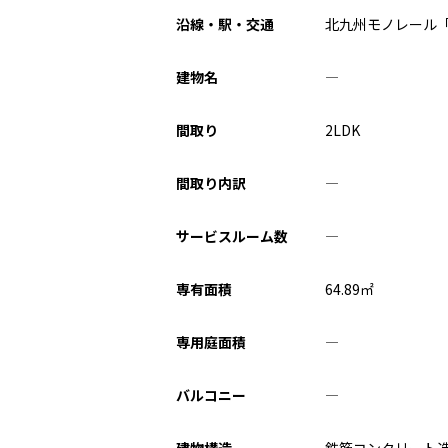
沿線・駅・交通
北九州モノレール「
建物名
―
間取り
2LDK
間取り内訳
―
サービスルーム数
―
専有面積
64.89
㎡
専用庭面積
―
バルコニー
―
建物構造
鉄筋コンクリート