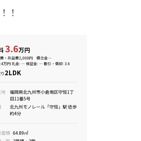
た！！
3.6
料
万円
費・共益費
2,000
円 積立金―
:
4
万円 礼金: ― 保証金: ― 敷引・償却: 3.6
2LDK
取り
在地
福岡県北九州市小倉南区守恒1丁
目11番5号
通
北九州モノレール「守恒」駅 徒歩
約4分
有面積
64.89
㎡