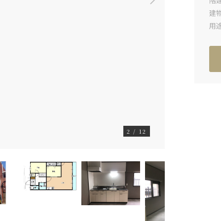
階
建
用
2
/
12