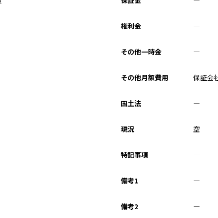
権利金
―
その他一時金
―
その他月額費用
保証会社
国土法
―
現況
空
特記事項
―
備考1
―
備考2
―