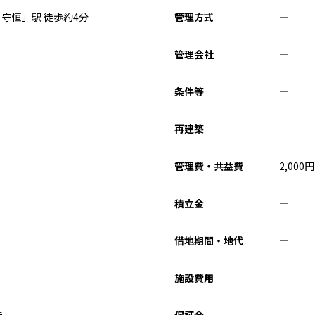
守恒」駅 徒歩約4分
管理方式
―
管理会社
―
条件等
―
再建築
―
管理費・共益費
2,000
円
積立金
―
借地期間・地代
―
施設費用
―
造
保証金
―