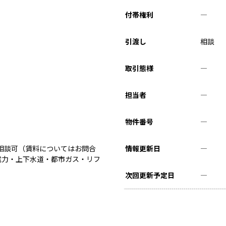
付帯権利
―
引渡し
相談
取引態様
―
担当者
―
物件番号
―
相談可（賃料についてはお問合
情報更新日
―
電力・上下水道・都市ガス・リフ
次回更新予定日
―