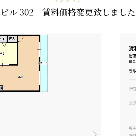
マンション
ビル 302 賃料価格変更致しまし
賃
管理
敷金
間
所
交
専