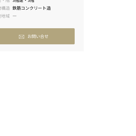
建・階
3階建・3階
物構造
鉄筋コンクリート造
途地域
―
お問い合せ