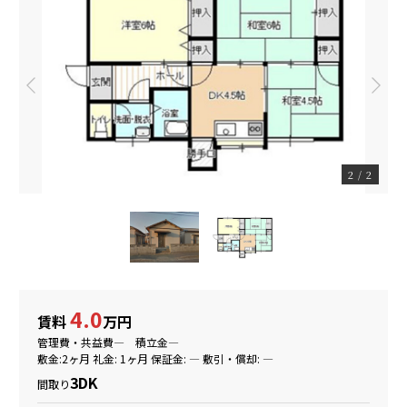
1
/
2
4.0
賃料
万円
管理費・共益費― 積立金―
敷金:2ヶ月 礼金: 1ヶ月 保証金: ― 敷引・償却: ―
3DK
間取り