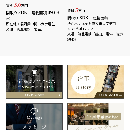
5.0
賃料
万円
5
賃料
万円
3DK
49.68
間取り
建物面積
3DK
間取り
建物面積 ―
㎡
所在地：福岡県直方市大字感田
所在地：福岡県中間市大字垣生
2879番地12-2-2
交通：筑豊電鉄「垣生」
交通：筑豊電鉄「感田」電停 徒歩
約4分