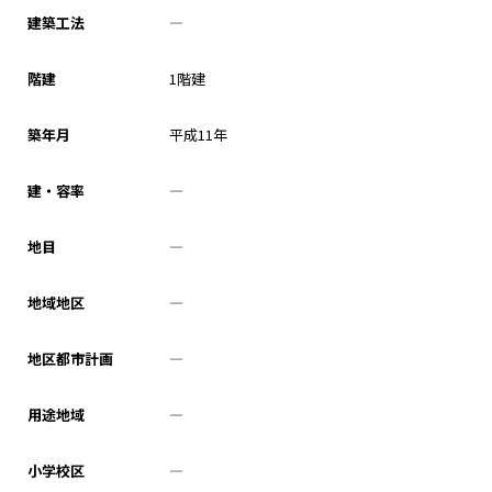
建築工法
―
階建
1階建
築年月
平成11年
建・容率
―
地目
―
地域地区
―
地区都市計画
―
用途地域
―
小学校区
―