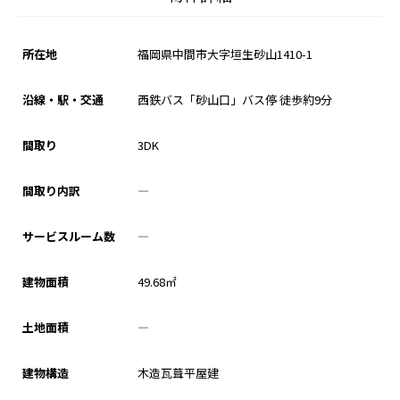
所在地
福岡県中間市大字垣生砂山1410-1
沿線・駅・交通
西鉄バス「砂山口」バス停 徒歩約9分
間取り
3DK
間取り内訳
―
サービスルーム数
―
建物面積
49.68
㎡
土地面積
―
建物構造
木造瓦葺平屋建