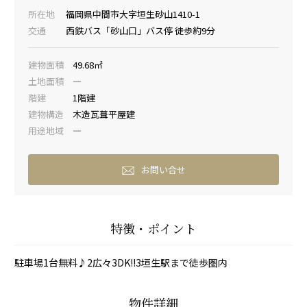
所在地
福岡県中間市大字垣生砂山1410-1
交通
西鉄バス「砂山口」バス停 徒歩約9分
建物面積
49.68
㎡
土地面積
―
階建
1階建
建物構造
木造瓦葺平屋建
用途地域
―
お問い合せ
特徴・ポイント
駐車場1台無料♪2広々3DK!!3垣生駅まで徒歩圏内
物件詳細