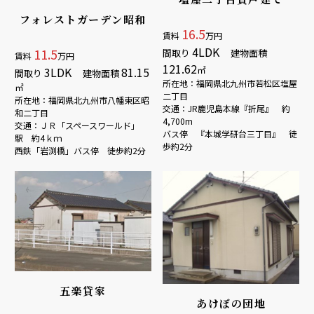
フォレストガーデン昭和
16.5
賃料
万円
4LDK
11.5
間取り
建物面積
賃料
万円
121.62
㎡
3LDK
81.15
間取り
建物面積
所在地：福岡県北九州市若松区塩屋
㎡
二丁目
所在地：福岡県北九州市八幡東区昭
交通：JR鹿児島本線『折尾』 約
和二丁目
4,700m
交通：ＪＲ「スペースワールド」
バス停 『本城学研台三丁目』 徒
駅 約4ｋｍ
歩約2分
西鉄「岩渕橋」バス停 徒歩約2分
五楽貸家
あけぼの団地