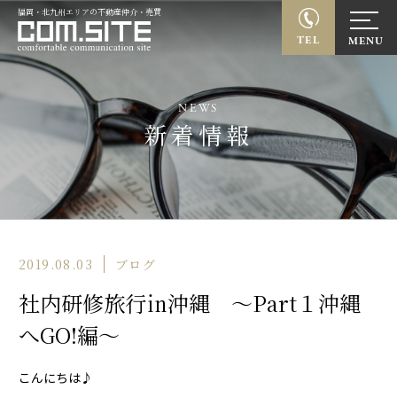
福岡・北九州エリアの不動産仲介・売買
TEL
NEWS
新着情報
2019.08.03
ブログ
社内研修旅行㏌沖縄 ～Part１沖縄
へGO!編～
こんにちは♪