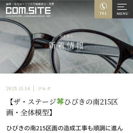
福岡・北九州エリアの不動産仲介・売買
TEL
NEWS
新着情報
2025.11.14
ブログ
【ザ・ステージ
ひびきの南215区
画・全体模型】
ひびきの南215区画の造成工事も順調に進ん